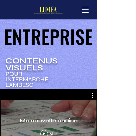
ENTREPRISE
ENTREPRISE
CONTENUS
VISUELS
POUR
INTERMARCHÉ
LAMBESC
Ma nouvelle chaîne
Voir