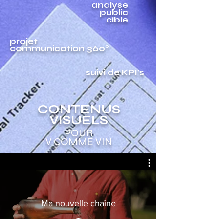
analyse
public
cible
projet
communication 360°
suivi de KPI's
CONTENUS
VISUELS
POUR
V COMME VIN
Ma nouvelle chaîne